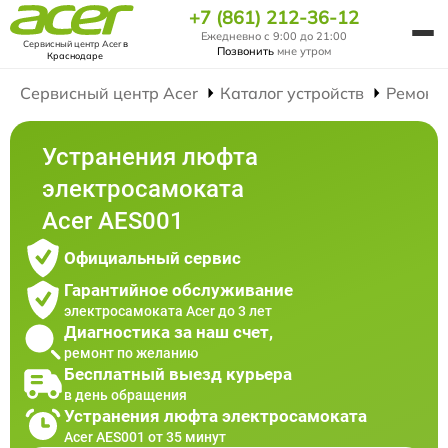
+7 (861) 212-36-12
Ежедневно с 9:00 до 21:00
Сервисный центр Acer
в
Позвонить
мне утром
Краснодаре
Сервисный центр Acer
Каталог устройств
Ремонт
Устранения люфта
электросамоката
Acer AES001
Официальный сервис
Гарантийное обслуживание
электросамоката Acer до 3 лет
Диагностика за наш счет,
ремонт по желанию
Бесплатный выезд курьера
в день обращения
Устранения люфта электросамоката
Acer AES001 от 35 минут