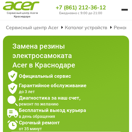
+7 (861) 212-36-12
Ежедневно с 9:00 до 21:00
Сервисный центр Acer
в
Краснодаре
Сервисный центр Acer
Каталог устройств
Ремонт
Замена резины
электросамоката
Acer в Краснодаре
Официальный сервис
Гарантийное обслуживание
до 3 лет
Диагностика за наш счет,
ремонт по желанию
Бесплатный выезд курьера
в день обращения
Срочный ремонт
от 35 минут