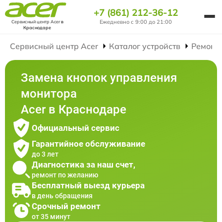
+7 (861) 212-36-12
Ежедневно с 9:00 до 21:00
Сервисный центр Acer
в
Краснодаре
Сервисный центр Acer
Каталог устройств
Ремонт
Замена кнопок управления
монитора
Acer в Краснодаре
Официальный сервис
Гарантийное обслуживание
до 3 лет
Диагностика за наш счет,
ремонт по желанию
Бесплатный выезд курьера
в день обращения
Срочный ремонт
от 35 минут