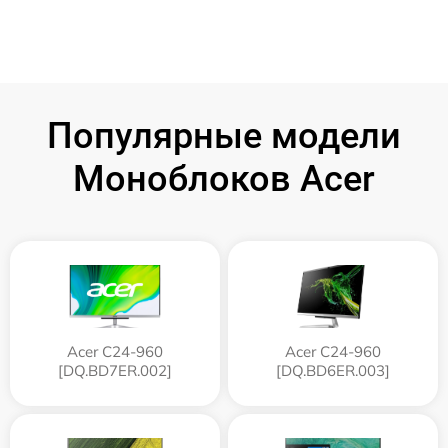
Популярные модели
Моноблоков Acer
Acer C24-960
Acer C24-960
[DQ.BD7ER.002]
[DQ.BD6ER.003]