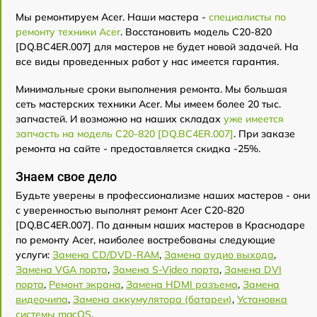
Мы ремонтируем Acer. Наши мастера -
специалисты по
ремонту техники Acer
. Восстановить модель C20-820
[DQ.BC4ER.007] для мастеров не будет новой задачей. На
все виды проведенных работ у нас имеется гарантия.
Минимальные сроки выполнения ремонта. Мы большая
сеть мастерских техники Acer. Мы имеем более 20 тыс.
запчастей. И возможно на наших складах
уже имеется
запчасть на модель C20-820 [DQ.BC4ER.007]
. При заказе
ремонта на сайте - предоставляется скидка -25%.
Знаем свое дело
Будьте уверены в профессионализме наших мастеров - они
с уверенностью выполнят ремонт Acer C20-820
[DQ.BC4ER.007]. По данным наших мастеров в Краснодаре
по ремонту Acer, наиболее востребованы следующие
услуги:
Замена CD/DVD-RAM
,
Замена аудио выхода
,
Замена VGA порта
,
Замена S-Video порта
,
Замена DVI
порта
,
Ремонт экрана
,
Замена HDMI разъема
,
Замена
видеочипа
,
Замена аккумулятора (батареи)
,
Установка
системы macOS
.