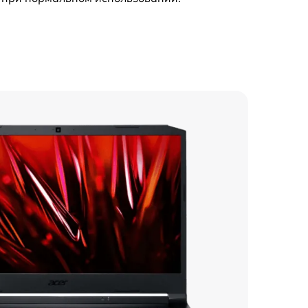
500 р
750 р