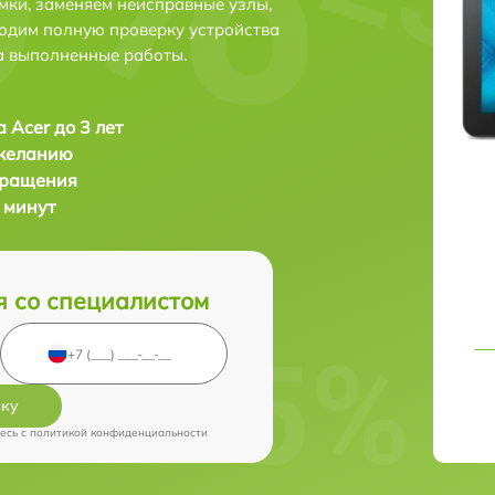
мки, заменяем неисправные узлы,
одим полную проверку устройства
а выполненные работы.
 Acer до 3 лет
 желанию
бращения
 минут
я со специалистом
вку
есь c
политикой конфиденциальности