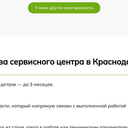
от 60 мин
У меня другая неисправность
от 60 мин
от 60 мин
от 60 мин
ва сервисного центра в Краснод
от 60 мин
от 60 мин
 детали — до 3 месяцев.
от 60 мин
ости, который напрямую связан с выполненной работой
от 60 мин
из строя, отказ в работе или техническим параметрам