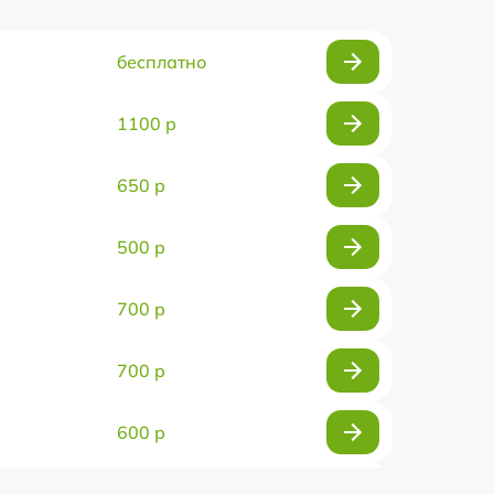
бесплатно
1100 р
650 р
500 р
700 р
700 р
600 р