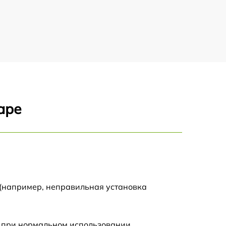
900 р
1100 р
500 р
800 р
аре
1200 р
800 р
500 р
 (например, неправильная установка
1200 р
 при нормальном использовании.