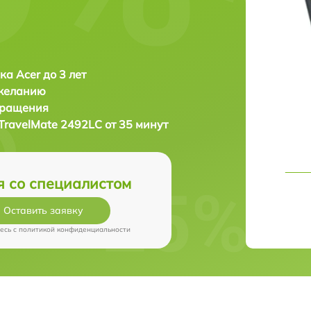
ка Acer до 3 лет
 желанию
бращения
TravelMate 2492LС от 35 минут
я со специалистом
Оставить заявку
есь c
политикой конфиденциальности